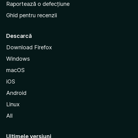
e
Raportează o defecțiune
s
Ghid pentru recenzii
t
a
r
Descarcă
t
Download Firefox
M
Windows
o
z
macOS
i
iOS
l
l
Android
a
Linux
All
Ultimele versiuni