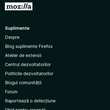
i
D
r
u
e
-
f
t
Suplimente
o
e
x
Despre
p
e
Blog suplimente Firefox
p
Atelier de extensii
a
Centrul dezvoltatorilor
g
i
Politicile dezvoltatorilor
n
Blogul comunității
a
d
Forum
e
Raportează o defecțiune
s
Ghid pentru recenzii