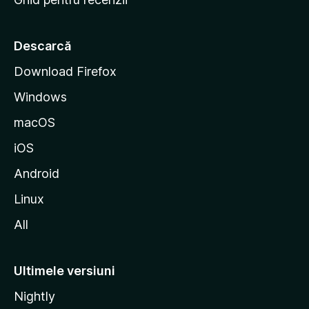
t
a
r
Descarcă
t
Download Firefox
M
Windows
o
z
macOS
i
iOS
l
l
Android
a
Linux
All
Ultimele versiuni
Nightly