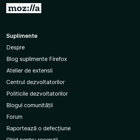
i
D
r
u
e
-
f
t
Suplimente
o
e
x
Despre
p
e
Blog suplimente Firefox
p
Atelier de extensii
a
Centrul dezvoltatorilor
g
i
Politicile dezvoltatorilor
n
Blogul comunității
a
d
Forum
e
Raportează o defecțiune
s
Ghid pentru recenzii