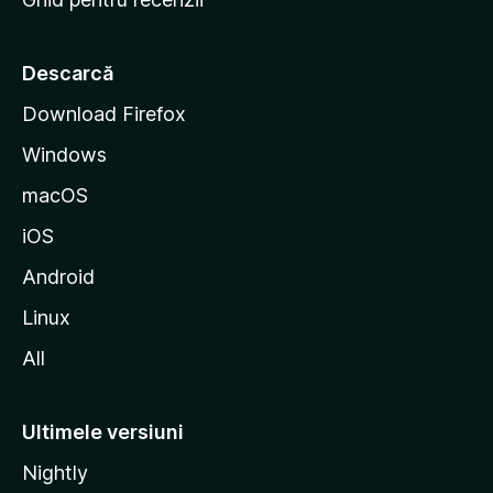
t
a
r
Descarcă
t
Download Firefox
M
Windows
o
z
macOS
i
iOS
l
l
Android
a
Linux
All
Ultimele versiuni
Nightly