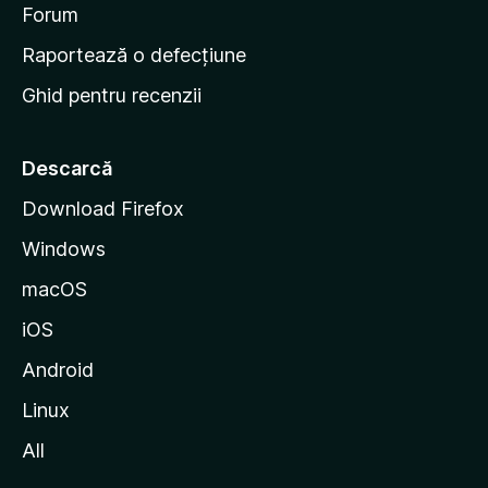
d
Forum
e
Raportează o defecțiune
s
Ghid pentru recenzii
t
a
r
Descarcă
t
Download Firefox
M
Windows
o
z
macOS
i
iOS
l
l
Android
a
Linux
All