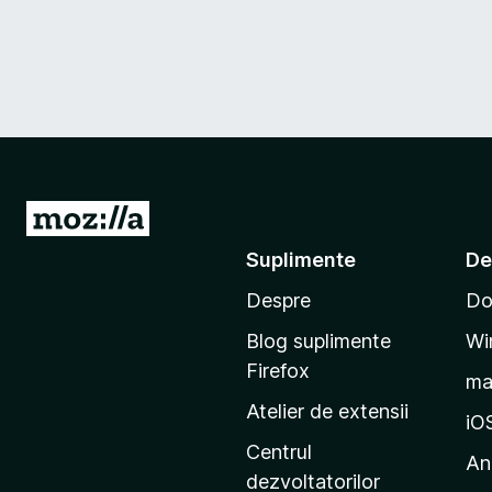
D
u
Suplimente
De
-
Despre
Do
t
e
Blog suplimente
Wi
p
Firefox
m
e
Atelier de extensii
p
iO
a
Centrul
An
g
dezvoltatorilor