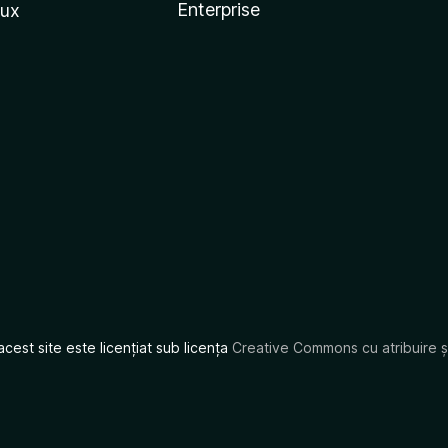
Enterprise
nux
acest site este licențiat sub licența
Creative Commons cu atribuire și