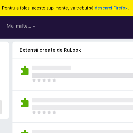
Pentru a folosi aceste suplimente, va trebui să
descarci Firefox
.
Mai multe…
Extensii create de RuLook
N
u
e
x
i
s
N
t
u
ă
e
î
x