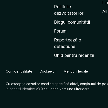
Li
i
Politicile
n
All
dezvoltatorilor
a
Blogul comunității
d
e
Forum
s
Raportează o
t
defecțiune
a
Ghid pentru recenzii
r
t
M
Confidențialitate
Cookie-uri
Mențiuni legale
o
z
Cu excepția cazurilor când
se specifică
altfel, conținutul de pe 
i
în condiții identice v3.0
sau orice versiune ulterioară.
l
l