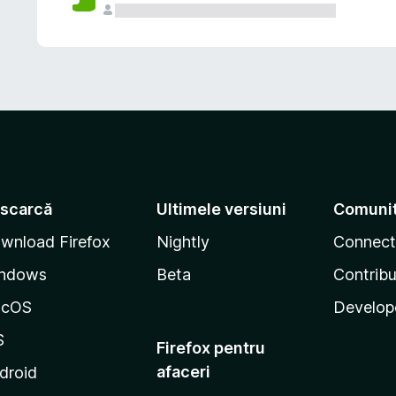
scarcă
Ultimele versiuni
Comuni
wnload Firefox
Nightly
Connect
ndows
Beta
Contribu
acOS
Develop
S
Firefox pentru
afaceri
droid