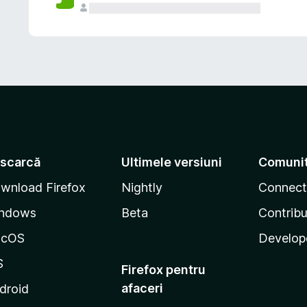
scarcă
Ultimele versiuni
Comuni
wnload Firefox
Nightly
Connect
ndows
Beta
Contribu
acOS
Develop
S
Firefox pentru
afaceri
droid