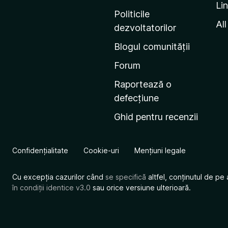
Li
i
Politicile
n
All
dezvoltatorilor
a
Blogul comunității
d
e
Forum
s
Raportează o
t
defecțiune
a
Ghid pentru recenzii
r
t
M
Confidențialitate
Cookie-uri
Mențiuni legale
o
z
Cu excepția cazurilor când
se specifică
altfel, conținutul de pe 
i
în condiții identice v3.0
sau orice versiune ulterioară.
l
l