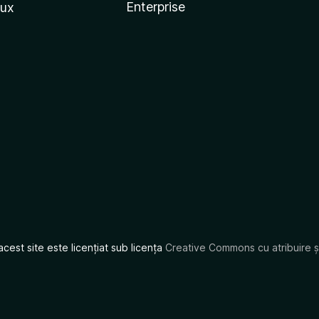
Enterprise
nux
acest site este licențiat sub licența
Creative Commons cu atribuire și