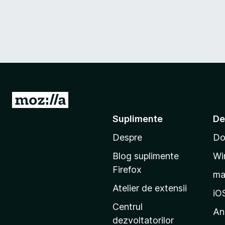
D
u
Suplimente
De
-
Despre
Do
t
e
Blog suplimente
Wi
p
Firefox
m
e
Atelier de extensii
p
iO
a
Centrul
An
g
dezvoltatorilor