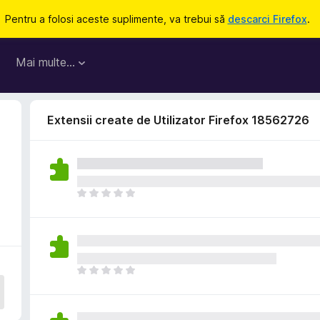
Pentru a folosi aceste suplimente, va trebui să
descarci Firefox
.
Mai multe…
Extensii create de Utilizator Firefox 18562726
N
u
e
x
i
s
N
t
u
ă
e
î
x