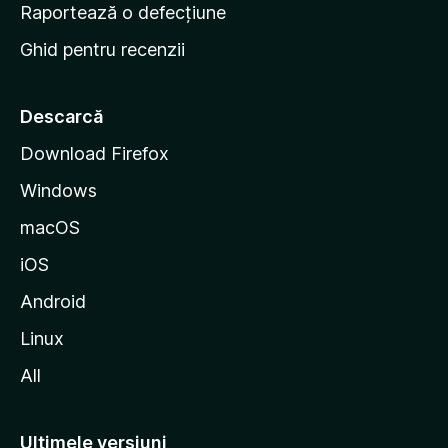
e
Raportează o defecțiune
s
Ghid pentru recenzii
t
a
r
Descarcă
t
Download Firefox
M
Windows
o
z
macOS
i
iOS
l
l
Android
a
Linux
All
Ultimele versiuni