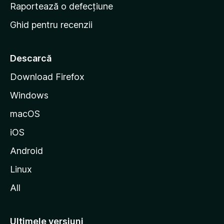
e
Raportează o defecțiune
s
Ghid pentru recenzii
t
a
r
Descarcă
t
Download Firefox
M
Windows
o
z
macOS
i
iOS
l
l
Android
a
Linux
All
Ultimele versiuni