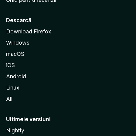
t
a
r
Descarcă
t
Download Firefox
M
Windows
o
z
macOS
i
iOS
l
l
Android
a
Linux
All
Ultimele versiuni
Nightly