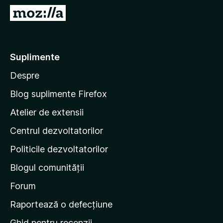
i
D
r
u
e
-
f
t
Suplimente
o
e
x
Despre
p
e
Blog suplimente Firefox
p
Atelier de extensii
a
Centrul dezvoltatorilor
g
i
Politicile dezvoltatorilor
n
Blogul comunității
a
d
Forum
e
Raportează o defecțiune
s
Ghid pentru recenzii