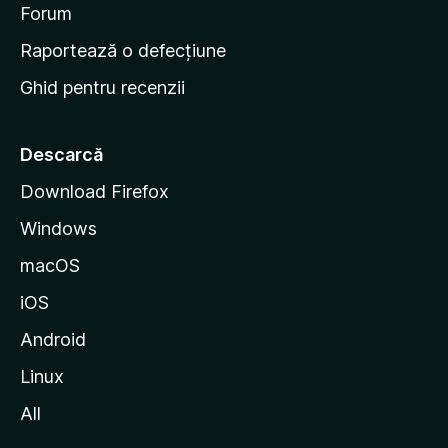
d
Forum
e
Raportează o defecțiune
s
Ghid pentru recenzii
t
a
r
Descarcă
t
Download Firefox
M
Windows
o
z
macOS
i
iOS
l
l
Android
a
Linux
All