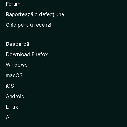
d
Forum
e
Raportează o defecțiune
s
Ghid pentru recenzii
t
a
r
Descarcă
t
Download Firefox
M
Windows
o
z
macOS
i
iOS
l
l
Android
a
Linux
All