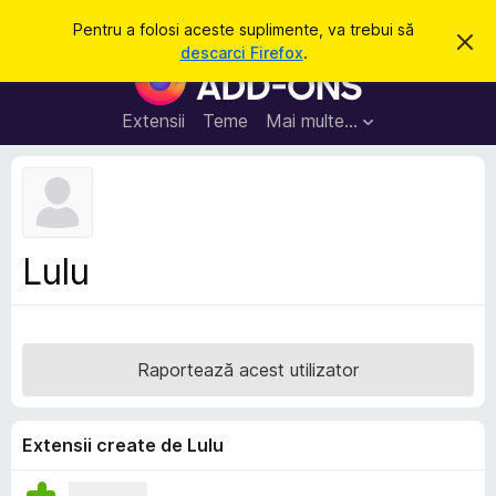
C
Intră în cont
Pentru a folosi aceste suplimente, va trebui să
R
a
descarci Firefox
.
e
S
u
s
u
p
t
i
p
Extensii
Teme
Mai multe…
ă
n
l
g
e
i
a
m
c
e
e
a
n
s
Lulu
t
t
ă
e
n
o
p
t
e
i
Raportează acest utilizator
f
n
i
t
c
a
r
Extensii create de Lulu
r
u
e
F