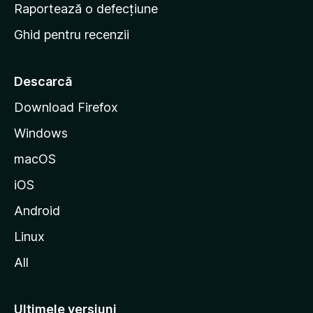
e
Raportează o defecțiune
s
Ghid pentru recenzii
t
a
r
Descarcă
t
Download Firefox
M
Windows
o
z
macOS
i
iOS
l
l
Android
a
Linux
All
Ultimele versiuni