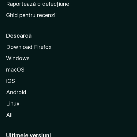
e
Raportează o defecțiune
s
Ghid pentru recenzii
t
a
r
Descarcă
t
Download Firefox
M
Windows
o
z
macOS
i
iOS
l
l
Android
a
Linux
All
Ultimele versiuni