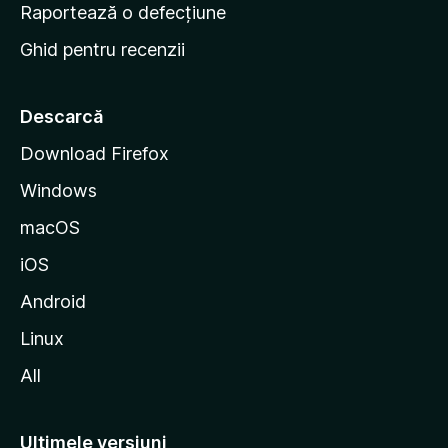
e
Raportează o defecțiune
s
Ghid pentru recenzii
t
a
r
Descarcă
t
Download Firefox
M
Windows
o
z
macOS
i
iOS
l
l
Android
a
Linux
All
Ultimele versiuni