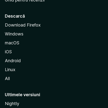
t
a
r
Descarcă
t
Download Firefox
M
Windows
o
z
macOS
i
iOS
l
l
Android
a
Linux
All
Ultimele versiuni
Nightly