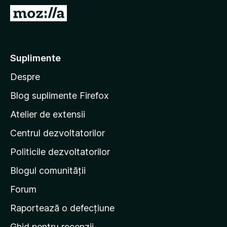
i
D
r
u
e
-
f
t
Suplimente
o
e
x
Despre
p
e
Blog suplimente Firefox
p
Atelier de extensii
a
Centrul dezvoltatorilor
g
i
Politicile dezvoltatorilor
n
Blogul comunității
a
d
Forum
e
Raportează o defecțiune
s
Ghid pentru recenzii