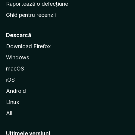
e
Raportează o defecțiune
s
Ghid pentru recenzii
t
a
r
Descarcă
t
Download Firefox
M
Windows
o
z
macOS
i
iOS
l
l
Android
a
Linux
All
Ultimele versiuni