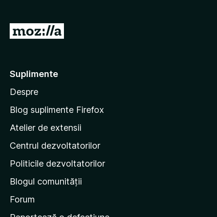
i
r
D
e
u
f
-
o
x
t
Suplimente
e
Despre
p
e
Blog suplimente Firefox
p
Atelier de extensii
a
Centrul dezvoltatorilor
g
i
Politicile dezvoltatorilor
n
Blogul comunității
a
d
Forum
e