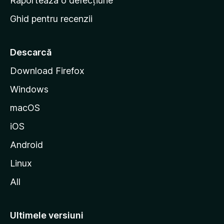
Raportează o defecțiune
s
Ghid pentru recenzii
t
a
r
Descarcă
t
Download Firefox
M
Windows
o
z
macOS
i
iOS
l
l
Android
a
Linux
All
Ultimele versiuni