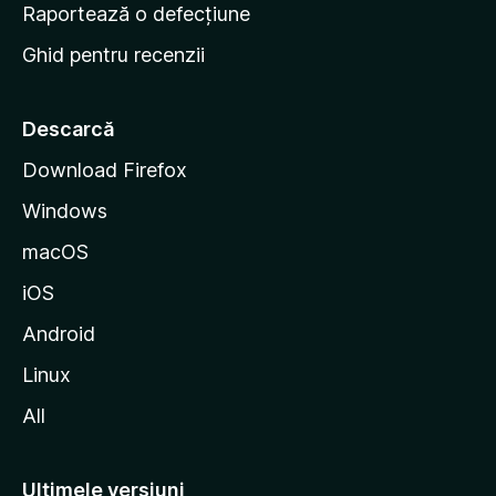
e
Raportează o defecțiune
s
Ghid pentru recenzii
t
a
r
Descarcă
t
Download Firefox
M
Windows
o
z
macOS
i
iOS
l
l
Android
a
Linux
All
Ultimele versiuni