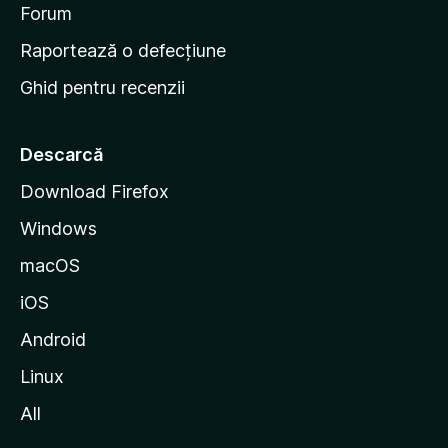
d
Forum
e
Raportează o defecțiune
s
Ghid pentru recenzii
t
a
r
Descarcă
t
Download Firefox
M
Windows
o
z
macOS
i
iOS
l
l
Android
a
Linux
All