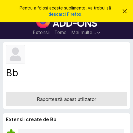
C
Intră în cont
Pentru a folosi aceste suplimente, va trebui să
R
a
descarci Firefox
.
e
S
u
s
u
p
t
i
p
Extensii
Teme
Mai multe…
ă
n
l
g
e
i
a
m
c
e
e
a
n
s
Bb
t
t
ă
e
n
o
p
t
e
i
Raportează acest utilizator
f
n
i
t
c
a
r
Extensii create de Bb
r
u
e
F