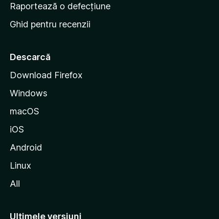
e
Raportează o defecțiune
s
Ghid pentru recenzii
t
a
r
Descarcă
t
Download Firefox
M
Windows
o
z
macOS
i
iOS
l
l
Android
a
Linux
All
Ultimele versiuni