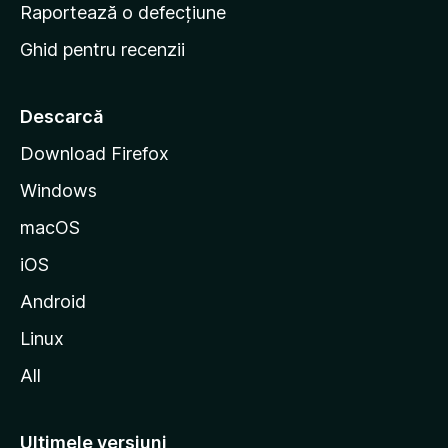
e
Raportează o defecțiune
s
Ghid pentru recenzii
t
a
r
Descarcă
t
Download Firefox
M
Windows
o
z
macOS
i
iOS
l
l
Android
a
Linux
All
Ultimele versiuni