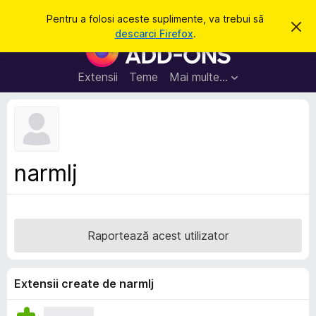
C
Intră în cont
Pentru a folosi aceste suplimente, va trebui să
R
a
descarci Firefox
.
e
S
u
s
u
p
t
i
p
Extensii
Teme
Mai multe…
ă
n
l
g
e
i
a
m
c
e
e
a
n
s
narmlj
t
t
ă
e
n
o
p
t
e
i
Raportează acest utilizator
f
n
i
t
c
a
r
Extensii create de narmlj
r
u
e
F