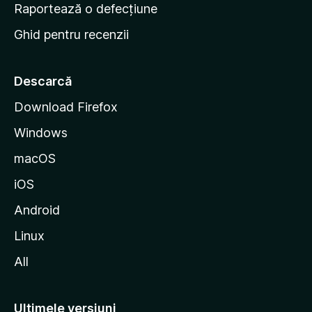
e
Raportează o defecțiune
s
Ghid pentru recenzii
t
a
r
Descarcă
t
Download Firefox
M
Windows
o
z
macOS
i
iOS
l
l
Android
a
Linux
All
Ultimele versiuni