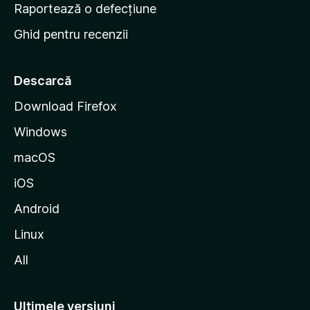
e
Raportează o defecțiune
s
Ghid pentru recenzii
t
a
r
Descarcă
t
Download Firefox
M
Windows
o
z
macOS
i
iOS
l
l
Android
a
Linux
All
Ultimele versiuni