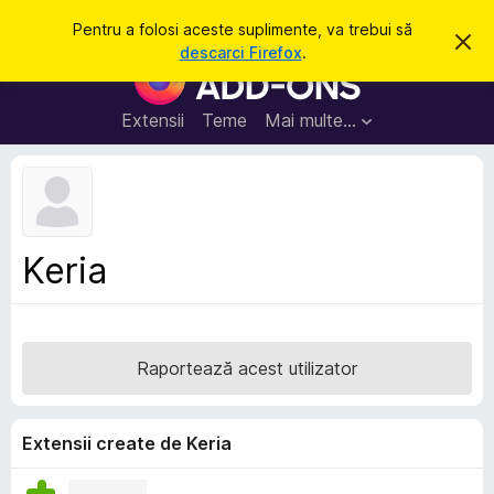
C
Intră în cont
Pentru a folosi aceste suplimente, va trebui să
R
a
descarci Firefox
.
e
S
u
s
u
p
t
i
p
Extensii
Teme
Mai multe…
ă
n
l
g
e
i
a
m
c
e
e
a
n
s
Keria
t
t
ă
e
n
o
p
t
e
i
Raportează acest utilizator
f
n
i
t
c
a
r
Extensii create de Keria
r
u
e
F