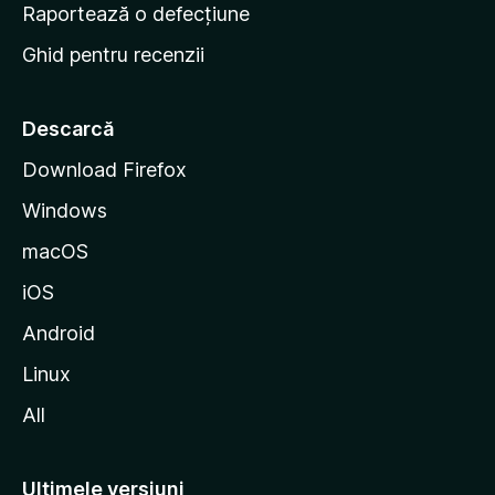
e
Raportează o defecțiune
s
Ghid pentru recenzii
t
a
r
Descarcă
t
Download Firefox
M
Windows
o
z
macOS
i
iOS
l
l
Android
a
Linux
All
Ultimele versiuni