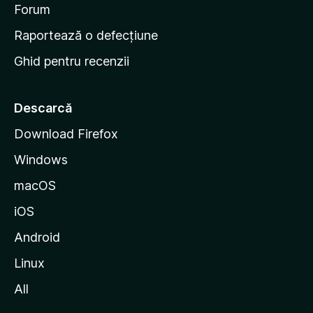
d
Forum
e
Raportează o defecțiune
s
Ghid pentru recenzii
t
a
r
Descarcă
t
Download Firefox
M
Windows
o
z
macOS
i
iOS
l
l
Android
a
Linux
All