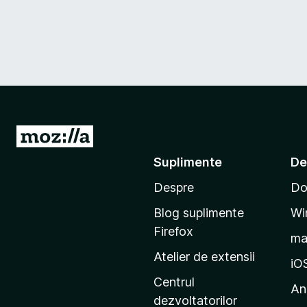
D
u
Suplimente
De
-
Despre
Do
t
e
Blog suplimente
Wi
p
Firefox
m
e
Atelier de extensii
p
iO
a
Centrul
An
g
dezvoltatorilor