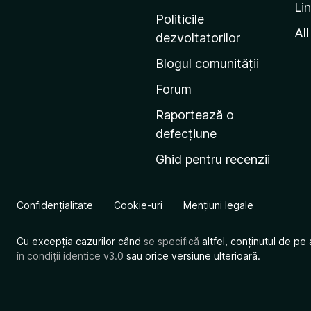
Li
i
Politicile
n
All
dezvoltatorilor
a
Blogul comunității
d
e
Forum
s
Raportează o
t
defecțiune
a
Ghid pentru recenzii
r
t
M
Confidențialitate
Cookie-uri
Mențiuni legale
o
z
Cu excepția cazurilor când
se specifică
altfel, conținutul de pe 
i
în condiții identice v3.0
sau orice versiune ulterioară.
l
l