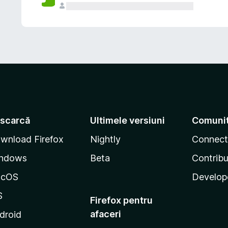
scarcă
Ultimele versiuni
Comuni
wnload Firefox
Nightly
Connect
ndows
Beta
Contribu
acOS
Develop
S
Firefox pentru
afaceri
droid