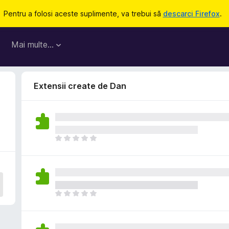
Pentru a folosi aceste suplimente, va trebui să
descarci Firefox
.
Mai multe…
Extensii create de Dan
N
u
e
x
i
s
N
t
u
ă
e
î
x