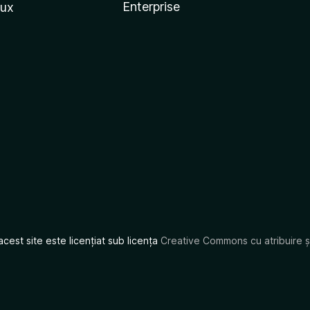
Enterprise
nux
acest site este licențiat sub licența
Creative Commons cu atribuire și