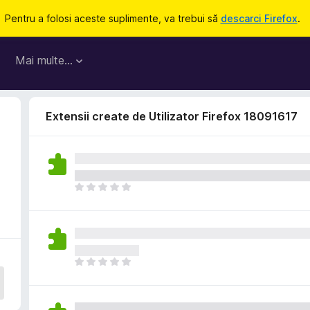
Pentru a folosi aceste suplimente, va trebui să
descarci Firefox
.
Mai multe…
Extensii create de Utilizator Firefox 18091617
N
u
e
x
i
s
N
t
u
ă
e
î
x