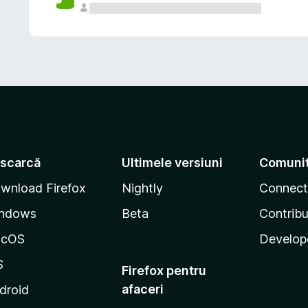
scarcă
Ultimele versiuni
Comuni
wnload Firefox
Nightly
Connect
ndows
Beta
Contribu
acOS
Develop
S
Firefox pentru
afaceri
droid