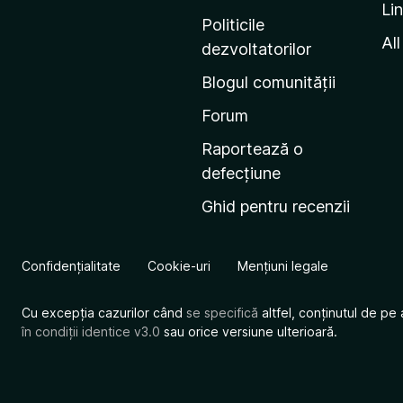
Li
i
Politicile
n
All
dezvoltatorilor
a
Blogul comunității
d
e
Forum
s
Raportează o
t
defecțiune
a
Ghid pentru recenzii
r
t
M
Confidențialitate
Cookie-uri
Mențiuni legale
o
z
Cu excepția cazurilor când
se specifică
altfel, conținutul de pe 
i
în condiții identice v3.0
sau orice versiune ulterioară.
l
l