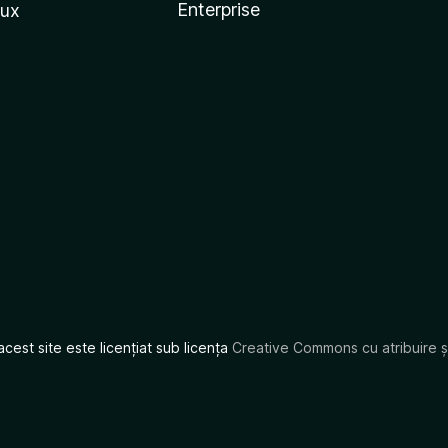
Enterprise
nux
acest site este licențiat sub licența
Creative Commons cu atribuire și