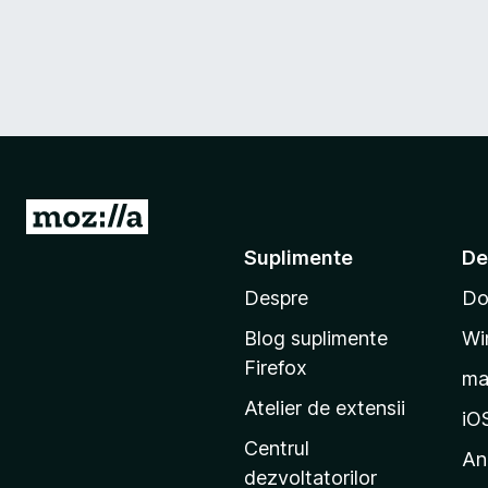
D
u
Suplimente
De
-
Despre
Do
t
e
Blog suplimente
Wi
p
Firefox
m
e
Atelier de extensii
p
iO
a
Centrul
An
g
dezvoltatorilor