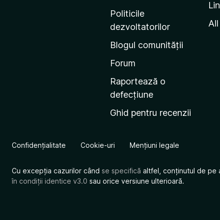
Li
i
Politicile
n
All
dezvoltatorilor
a
Blogul comunității
d
e
Forum
s
Raportează o
t
defecțiune
a
Ghid pentru recenzii
r
t
M
Confidențialitate
Cookie-uri
Mențiuni legale
o
z
Cu excepția cazurilor când
se specifică
altfel, conținutul de pe 
i
în condiții identice v3.0
sau orice versiune ulterioară.
l
l