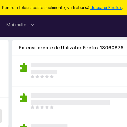
Pentru a folosi aceste suplimente, va trebui să
descarci Firefox
.
Mai multe…
Extensii create de Utilizator Firefox 18060876
N
u
e
x
i
s
N
t
u
ă
e
î
x