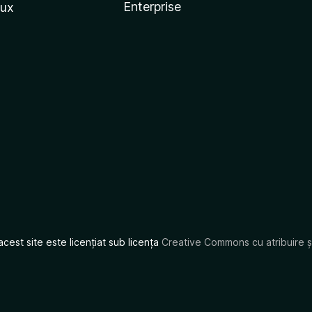
Enterprise
nux
acest site este licențiat sub licența
Creative Commons cu atribuire și