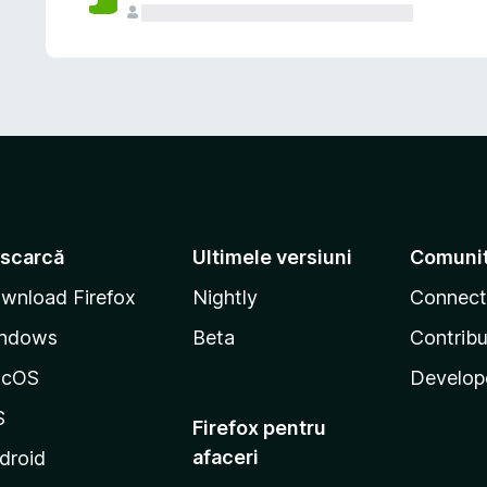
scarcă
Ultimele versiuni
Comuni
wnload Firefox
Nightly
Connect
ndows
Beta
Contribu
acOS
Develop
S
Firefox pentru
afaceri
droid