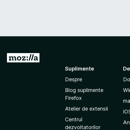
D
u
Suplimente
De
-
Despre
Do
t
e
Blog suplimente
Wi
p
Firefox
m
e
Atelier de extensii
p
iO
a
Centrul
An
g
dezvoltatorilor