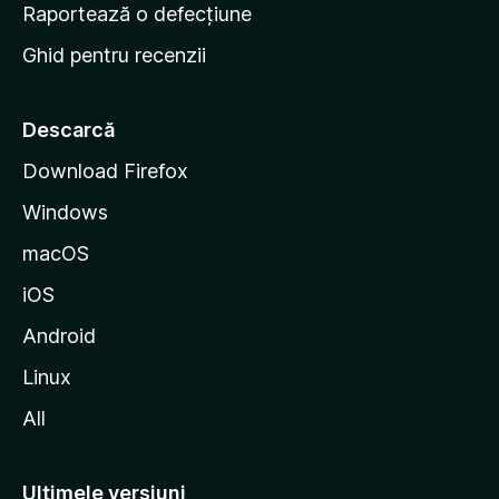
e
Raportează o defecțiune
s
Ghid pentru recenzii
t
a
r
Descarcă
t
Download Firefox
M
Windows
o
z
macOS
i
iOS
l
l
Android
a
Linux
All
Ultimele versiuni