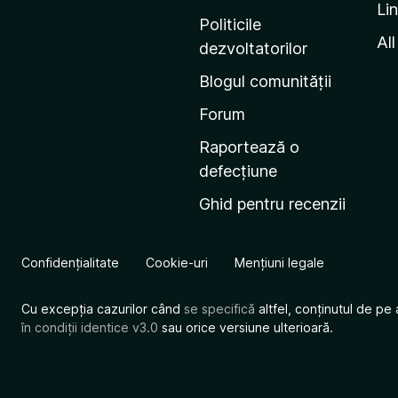
Li
i
Politicile
n
All
dezvoltatorilor
a
Blogul comunității
d
e
Forum
s
Raportează o
t
defecțiune
a
Ghid pentru recenzii
r
t
M
Confidențialitate
Cookie-uri
Mențiuni legale
o
z
Cu excepția cazurilor când
se specifică
altfel, conținutul de pe 
i
în condiții identice v3.0
sau orice versiune ulterioară.
l
l