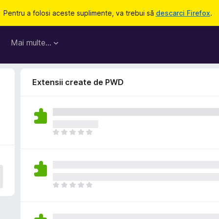
Pentru a folosi aceste suplimente, va trebui să
descarci Firefox
.
Mai multe…
Extensii create de PWD
N
u
e
x
i
s
N
t
u
ă
e
î
x