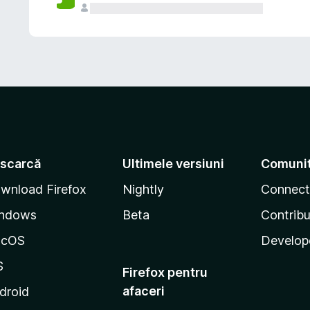
scarcă
Ultimele versiuni
Comuni
wnload Firefox
Nightly
Connect
ndows
Beta
Contribu
acOS
Develop
S
Firefox pentru
afaceri
droid