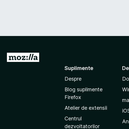
D
u
Suplimente
De
-
Despre
Do
t
e
Blog suplimente
Wi
p
Firefox
m
e
Atelier de extensii
p
iO
a
Centrul
An
g
dezvoltatorilor