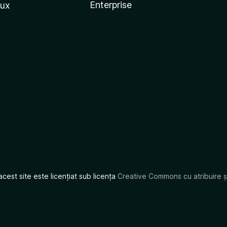
Enterprise
nux
acest site este licențiat sub licența
Creative Commons cu atribuire și