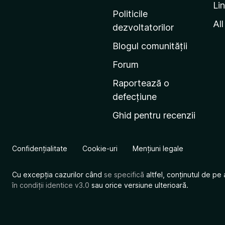
Li
i
Politicile
n
All
dezvoltatorilor
a
Blogul comunității
d
e
Forum
s
Raportează o
t
defecțiune
a
Ghid pentru recenzii
r
t
M
Confidențialitate
Cookie-uri
Mențiuni legale
o
z
Cu excepția cazurilor când
se specifică
altfel, conținutul de pe 
i
în condiții identice v3.0
sau orice versiune ulterioară.
l
l