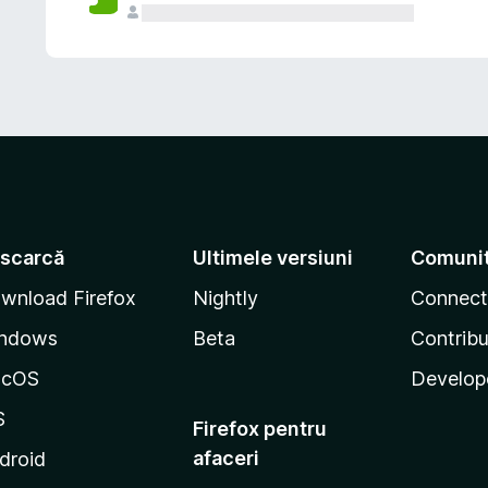
scarcă
Ultimele versiuni
Comuni
wnload Firefox
Nightly
Connect
ndows
Beta
Contribu
acOS
Develop
S
Firefox pentru
afaceri
droid