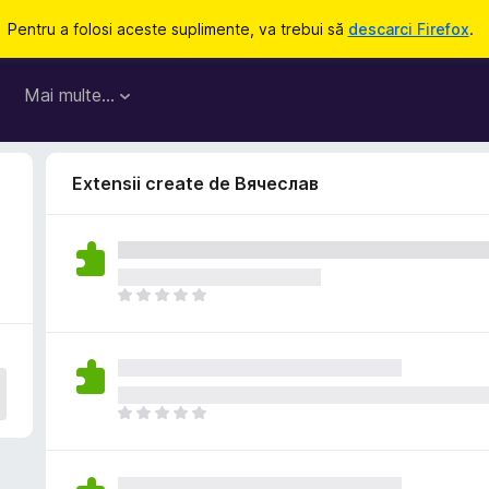
Pentru a folosi aceste suplimente, va trebui să
descarci Firefox
.
Mai multe…
Extensii create de Вячеслав
N
u
e
x
i
s
N
t
u
ă
e
î
x