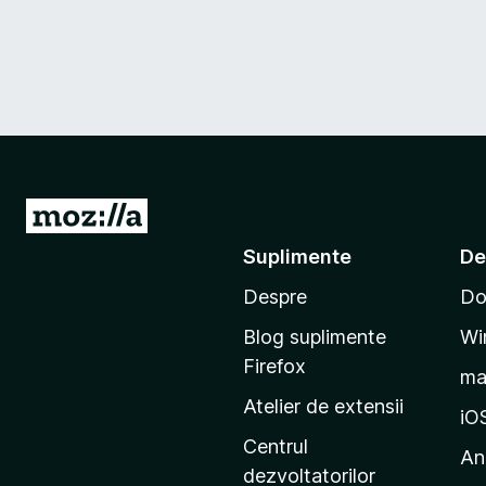
D
u
Suplimente
De
-
Despre
Do
t
e
Blog suplimente
Wi
p
Firefox
m
e
Atelier de extensii
p
iO
a
Centrul
An
g
dezvoltatorilor