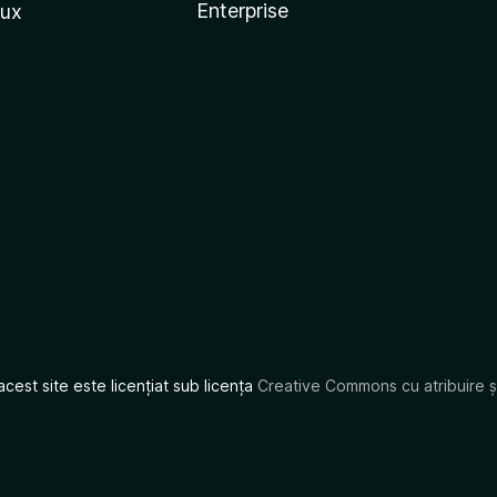
Enterprise
nux
acest site este licențiat sub licența
Creative Commons cu atribuire și