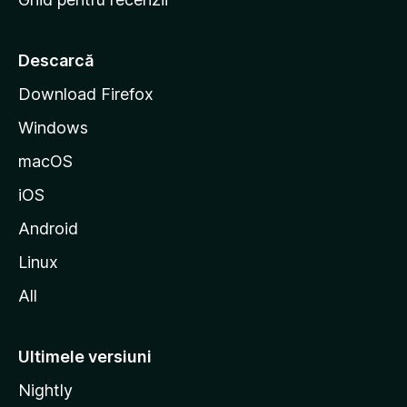
t
a
r
Descarcă
t
Download Firefox
M
Windows
o
z
macOS
i
iOS
l
l
Android
a
Linux
All
Ultimele versiuni
Nightly