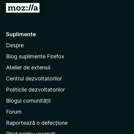
i
D
r
u
e
-
f
t
Suplimente
o
e
x
Despre
p
e
Blog suplimente Firefox
p
Atelier de extensii
a
Centrul dezvoltatorilor
g
i
Politicile dezvoltatorilor
n
Blogul comunității
a
d
Forum
e
Raportează o defecțiune
s
Ghid pentru recenzii