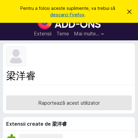
C
Intră în cont
Pentru a folosi aceste suplimente, va trebui să
R
a
descarci Firefox
.
e
S
u
s
u
p
t
i
p
Extensii
Teme
Mai multe…
ă
n
l
g
e
i
a
m
c
e
e
a
n
s
梁洋睿
t
t
ă
e
n
o
p
t
e
i
Raportează acest utilizator
f
n
i
t
c
a
r
Extensii create de 梁洋睿
r
u
e
F