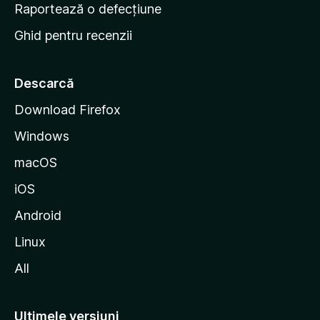
e
Raportează o defecțiune
s
Ghid pentru recenzii
t
a
r
Descarcă
t
Download Firefox
M
Windows
o
z
macOS
i
iOS
l
l
Android
a
Linux
All
Ultimele versiuni