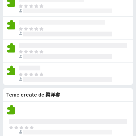
ă
c
x
a
ă
N
r
ă
i
l
î
u
i
e
s
u
n
e
v
t
ă
c
x
a
ă
N
r
ă
i
l
î
u
i
e
s
u
n
e
v
t
ă
c
x
a
ă
N
r
ă
i
l
î
u
i
e
s
u
n
e
v
t
ă
c
x
a
ă
N
r
ă
i
l
î
u
i
e
s
u
n
e
v
t
ă
c
Teme create de 梁洋睿
x
a
ă
r
ă
i
l
î
i
e
s
u
n
v
t
ă
c
a
ă
r
ă
l
î
i
N
e
u
n
u
v