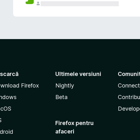
scarcă
Ultimele versiuni
Comuni
wnload Firefox
Nightly
Connect
ndows
Beta
Contribu
acOS
Develop
S
Firefox pentru
afaceri
droid