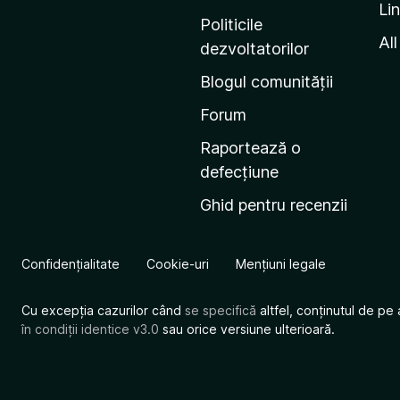
Li
i
Politicile
n
All
dezvoltatorilor
a
Blogul comunității
d
e
Forum
s
Raportează o
t
defecțiune
a
Ghid pentru recenzii
r
t
M
Confidențialitate
Cookie-uri
Mențiuni legale
o
z
Cu excepția cazurilor când
se specifică
altfel, conținutul de pe 
i
în condiții identice v3.0
sau orice versiune ulterioară.
l
l