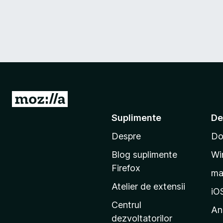
D
u
Suplimente
De
-
Despre
Do
t
e
Blog suplimente
Wi
p
Firefox
m
e
Atelier de extensii
p
iO
a
Centrul
An
g
dezvoltatorilor