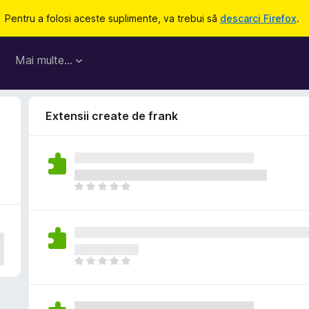
Pentru a folosi aceste suplimente, va trebui să
descarci Firefox
.
Mai multe…
Extensii create de frank
N
u
e
x
i
s
N
t
u
ă
e
î
x