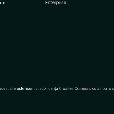
Enterprise
nux
acest site este licențiat sub licența
Creative Commons cu atribuire și