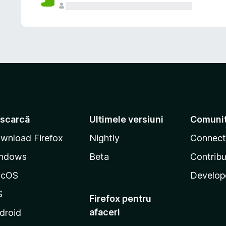
scarcă
Ultimele versiuni
Comuni
wnload Firefox
Nightly
Connect
ndows
Beta
Contribu
acOS
Develop
S
Firefox pentru
afaceri
droid