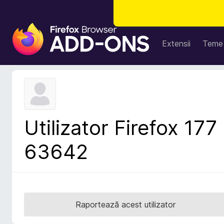
S
u
Extensii
Teme
p
l
i
m
e
n
Utilizator Firefox 177
t
e
63642
p
e
n
t
r
Raportează acest utilizator
u
F