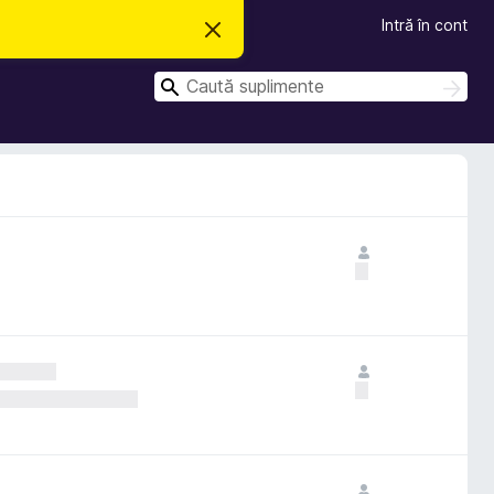
Intră în cont
R
e
s
C
p
C
i
a
a
n
u
u
g
t
e
t
ă
a
ă
c
e
a
s
t
ă
n
o
t
i
f
i
c
a
r
e