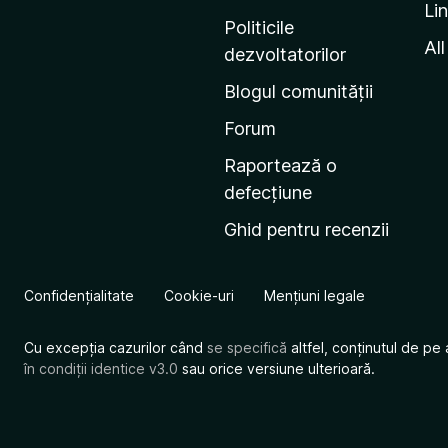
Li
i
Politicile
n
All
dezvoltatorilor
a
Blogul comunității
d
e
Forum
s
Raportează o
t
defecțiune
a
Ghid pentru recenzii
r
t
M
Confidențialitate
Cookie-uri
Mențiuni legale
o
z
Cu excepția cazurilor când
se specifică
altfel, conținutul de pe 
i
în condiții identice v3.0
sau orice versiune ulterioară.
l
l