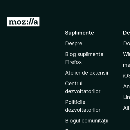
i
r
e
D
f
u
Suplimente
De
o
-
x
Despre
Do
t
e
Blog suplimente
Wi
p
Firefox
m
e
Atelier de extensii
p
iO
a
Centrul
An
g
dezvoltatorilor
Li
i
Politicile
n
All
dezvoltatorilor
a
Blogul comunității
d