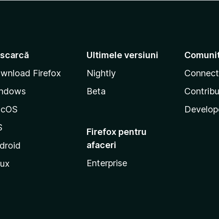
scarcă
Ultimele versiuni
Comuni
wnload Firefox
Nightly
Connect
ndows
Beta
Contribu
acOS
Develop
S
Firefox pentru
afaceri
droid
Enterprise
nux