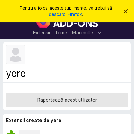
C
Intră în cont
Pentru a folosi aceste suplimente, va trebui să
R
a
descarci Firefox
.
e
S
u
s
u
p
t
i
p
Extensii
Teme
Mai multe…
ă
n
l
g
e
i
a
m
c
e
e
a
n
s
yere
t
t
ă
e
n
o
p
t
e
i
Raportează acest utilizator
f
n
i
t
c
a
r
Extensii create de yere
r
u
e
F