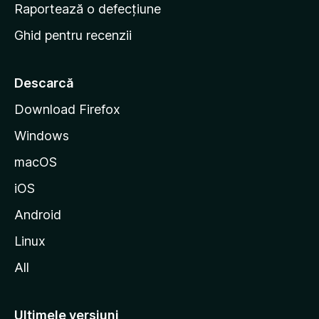
e
Raportează o defecțiune
s
Ghid pentru recenzii
t
a
r
Descarcă
t
Download Firefox
M
Windows
o
z
macOS
i
iOS
l
l
Android
a
Linux
All
Ultimele versiuni