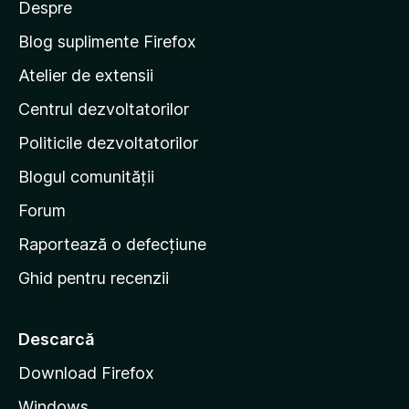
e
Despre
r
p
v
i
e
a
Blog suplimente Firefox
l
p
Atelier de extensii
u
a
ă
Centrul dezvoltatorilor
g
r
i
i
Politicile dezvoltatorilor
n
Blogul comunității
a
d
Forum
e
Raportează o defecțiune
s
Ghid pentru recenzii
t
a
r
Descarcă
t
Download Firefox
M
Windows
o