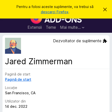
C
Intră în cont
Pentru a folosi aceste suplimente, va trebui să
R
a
descarci Firefox
.
e
S
u
s
u
p
t
i
p
Extensii
Teme
Mai multe…
ă
n
l
g
e
i
Dezvoltator de suplimente
a
m
c
e
e
a
n
s
Jared Zimmerman
t
t
ă
e
n
o
Pagină de start
p
t
Pagină de start
e
i
f
n
Locație
i
t
San Francisco, CA
c
a
r
Utilizator din
r
u
e
14 dec. 2022
F