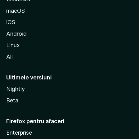
z
macOS
i
iOS
l
l
Android
a
Linux
All
Ultimele versiuni
Nightly
Beta
Firefox pentru afaceri
Enterprise