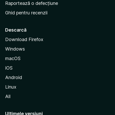
e
Raportează o defecțiune
s
Ghid pentru recenzii
t
a
r
Descarcă
t
Download Firefox
M
Windows
o
z
macOS
i
iOS
l
l
Android
a
Linux
All
Ultimele versiuni