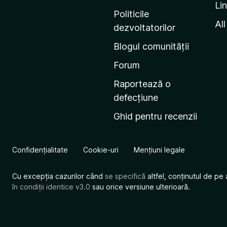
Li
i
Politicile
n
All
dezvoltatorilor
a
Blogul comunității
d
e
Forum
s
Raportează o
t
defecțiune
a
Ghid pentru recenzii
r
t
M
Confidențialitate
Cookie-uri
Mențiuni legale
o
z
Cu excepția cazurilor când
se specifică
altfel, conținutul de pe 
i
în condiții identice v3.0
sau orice versiune ulterioară.
l
l