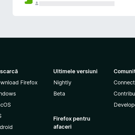
scarcă
Ultimele versiuni
Comuni
wnload Firefox
Nightly
Connect
ndows
Beta
Contribu
acOS
Develop
S
Firefox pentru
afaceri
droid