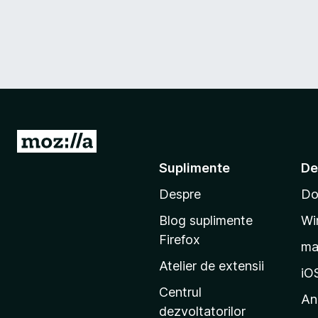
D
u
Suplimente
De
-
Despre
Do
t
e
Blog suplimente
Wi
p
Firefox
m
e
Atelier de extensii
p
iO
a
Centrul
An
g
dezvoltatorilor