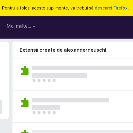
Pentru a folosi aceste suplimente, va trebui să
descarci Firefox
.
Mai multe…
Extensii create de alexanderneuschl
N
u
e
x
i
s
N
t
u
ă
e
î
x