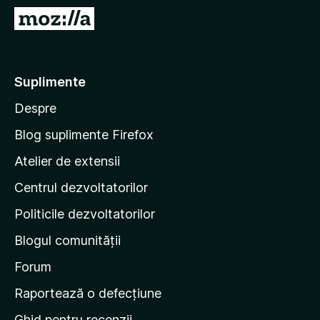
i
D
r
u
e
-
f
t
Suplimente
o
e
x
Despre
p
e
Blog suplimente Firefox
p
Atelier de extensii
a
Centrul dezvoltatorilor
g
i
Politicile dezvoltatorilor
n
Blogul comunității
a
d
Forum
e
Raportează o defecțiune
s
Ghid pentru recenzii