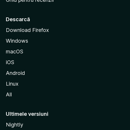
t
a
r
Descarcă
t
Download Firefox
M
Windows
o
z
macOS
i
iOS
l
l
Android
a
Linux
All
Ultimele versiuni
Nightly