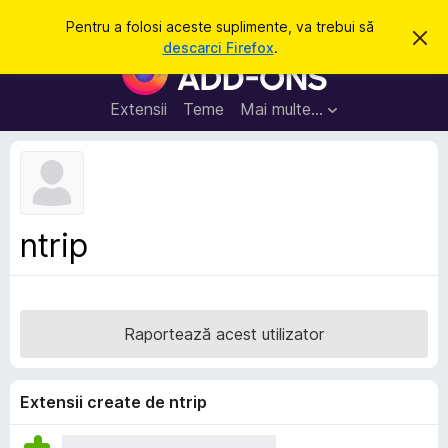
C
Intră în cont
Pentru a folosi aceste suplimente, va trebui să
R
a
descarci Firefox
.
e
S
u
s
u
p
t
i
p
Extensii
Teme
Mai multe…
ă
n
l
g
e
i
a
m
c
e
e
a
n
s
ntrip
t
t
ă
e
n
o
p
t
e
i
Raportează acest utilizator
f
n
i
t
c
a
r
Extensii create de ntrip
r
u
e
F