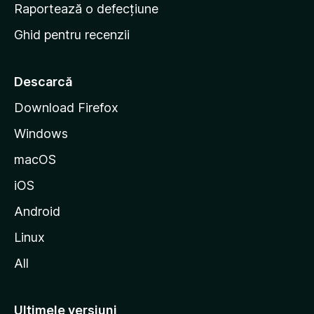
e
Raportează o defecțiune
s
Ghid pentru recenzii
t
a
r
Descarcă
t
Download Firefox
M
Windows
o
z
macOS
i
iOS
l
l
Android
a
Linux
All
Ultimele versiuni