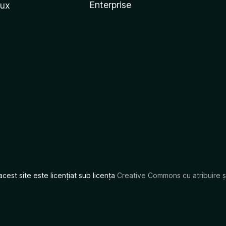
Enterprise
nux
acest site este licențiat sub licența
Creative Commons cu atribuire și