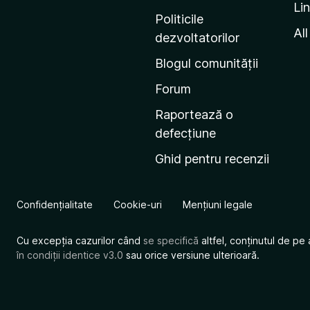
Li
i
Politicile
n
All
dezvoltatorilor
a
Blogul comunității
d
e
Forum
s
Raportează o
t
defecțiune
a
Ghid pentru recenzii
r
t
M
Confidențialitate
Cookie-uri
Mențiuni legale
o
z
Cu excepția cazurilor când
se specifică
altfel, conținutul de pe 
i
în condiții identice v3.0
sau orice versiune ulterioară.
l
l