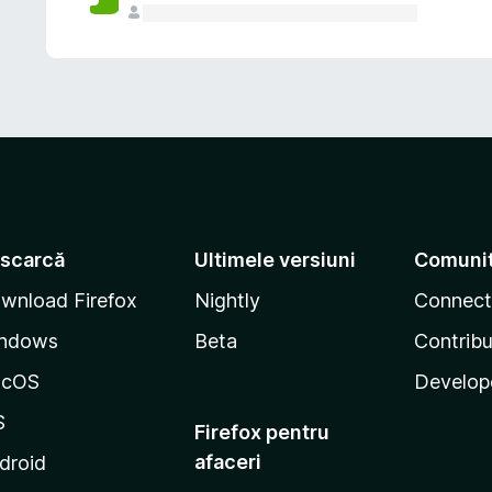
scarcă
Ultimele versiuni
Comuni
wnload Firefox
Nightly
Connect
ndows
Beta
Contribu
acOS
Develop
S
Firefox pentru
afaceri
droid