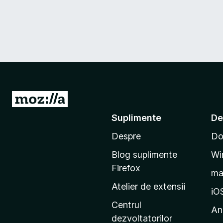
D
u
Suplimente
De
-
Despre
Do
t
e
Blog suplimente
Wi
p
Firefox
m
e
Atelier de extensii
p
iO
a
Centrul
An
g
dezvoltatorilor