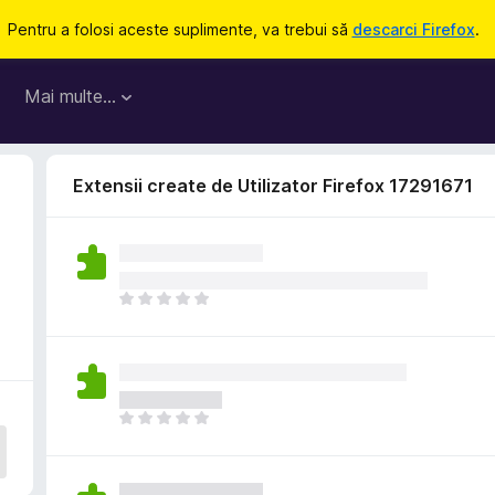
Pentru a folosi aceste suplimente, va trebui să
descarci Firefox
.
Mai multe…
Extensii create de Utilizator Firefox 17291671
N
u
e
x
i
s
N
t
u
ă
e
î
x