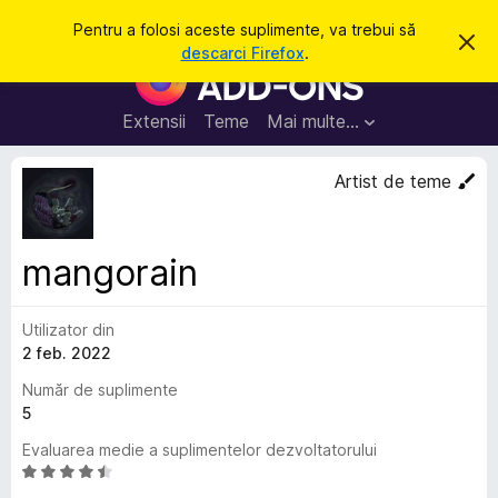
C
Intră în cont
Pentru a folosi aceste suplimente, va trebui să
R
a
descarci Firefox
.
e
S
u
s
u
p
t
i
p
Extensii
Teme
Mai multe…
ă
n
l
g
e
i
Artist de teme
a
m
c
e
e
a
n
s
mangorain
t
t
ă
e
n
o
Utilizator din
p
t
2 feb. 2022
e
i
f
n
Număr de suplimente
i
t
5
c
a
r
Evaluarea medie a suplimentelor dezvoltatorului
r
u
e
E
F
v