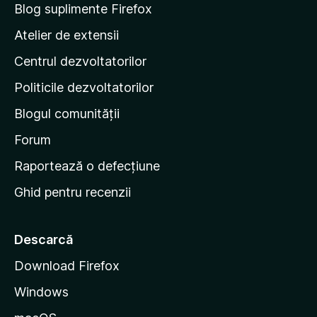
e
a
Blog suplimente Firefox
l
p
Atelier de extensii
u
a
ă
Centrul dezvoltatorilor
g
r
i
i
Politicile dezvoltatorilor
n
Blogul comunității
a
d
Forum
e
Raportează o defecțiune
s
Ghid pentru recenzii
t
a
r
Descarcă
t
Download Firefox
M
Windows
o
z