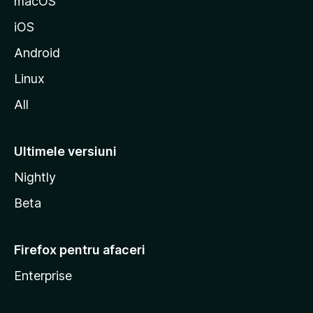
macOS
i
iOS
l
l
Android
a
Linux
All
Ultimele versiuni
Nightly
Beta
Firefox pentru afaceri
Enterprise