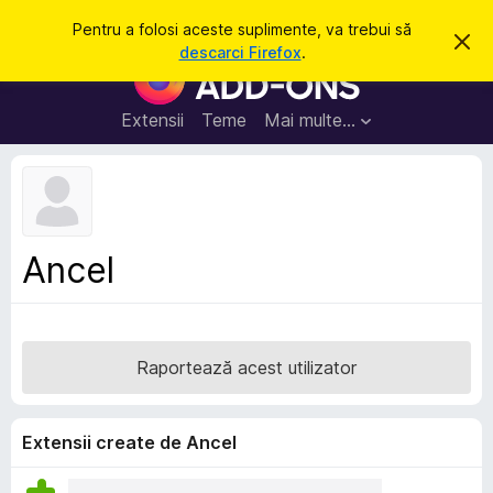
C
Intră în cont
Pentru a folosi aceste suplimente, va trebui să
R
a
descarci Firefox
.
e
S
u
s
u
p
t
i
p
Extensii
Teme
Mai multe…
ă
n
l
g
e
i
a
m
c
e
e
a
n
s
Ancel
t
t
ă
e
n
o
p
t
e
i
Raportează acest utilizator
f
n
i
t
c
a
r
Extensii create de Ancel
r
u
e
F