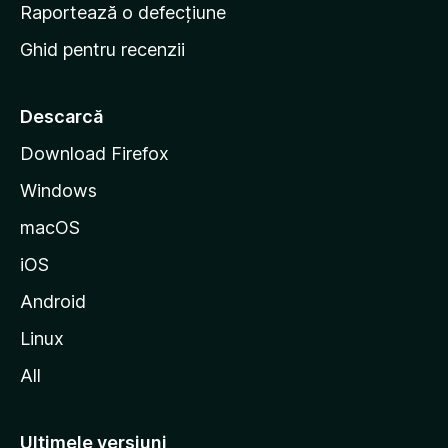
e
Raportează o defecțiune
s
Ghid pentru recenzii
t
a
r
Descarcă
t
Download Firefox
M
Windows
o
z
macOS
i
iOS
l
l
Android
a
Linux
All
Ultimele versiuni