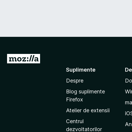
D
u
Suplimente
De
-
Despre
Do
t
e
Blog suplimente
Wi
p
Firefox
m
e
Atelier de extensii
p
iO
a
Centrul
An
g
dezvoltatorilor