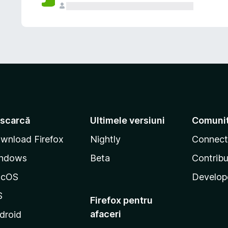
scarcă
Ultimele versiuni
Comuni
wnload Firefox
Nightly
Connect
ndows
Beta
Contribu
acOS
Develop
S
Firefox pentru
afaceri
droid