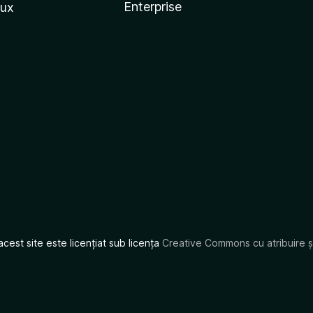
Enterprise
nux
acest site este licențiat sub licența
Creative Commons cu atribuire și