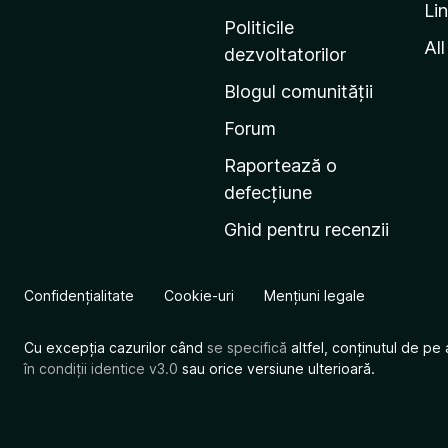
Li
i
Politicile
n
All
dezvoltatorilor
a
Blogul comunității
d
e
Forum
s
Raportează o
t
defecțiune
a
Ghid pentru recenzii
r
t
M
Confidențialitate
Cookie-uri
Mențiuni legale
o
z
Cu excepția cazurilor când
se specifică
altfel, conținutul de pe 
i
în condiții identice v3.0
sau orice versiune ulterioară.
l
l