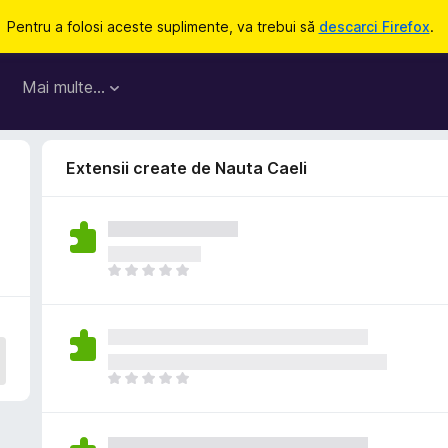
Pentru a folosi aceste suplimente, va trebui să
descarci Firefox
.
Mai multe…
Extensii create de Nauta Caeli
N
u
e
x
i
s
N
t
u
ă
e
î
x