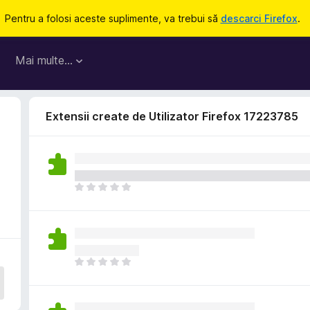
Pentru a folosi aceste suplimente, va trebui să
descarci Firefox
.
Mai multe…
Extensii create de Utilizator Firefox 17223785
N
u
e
x
i
s
N
t
u
ă
e
î
x