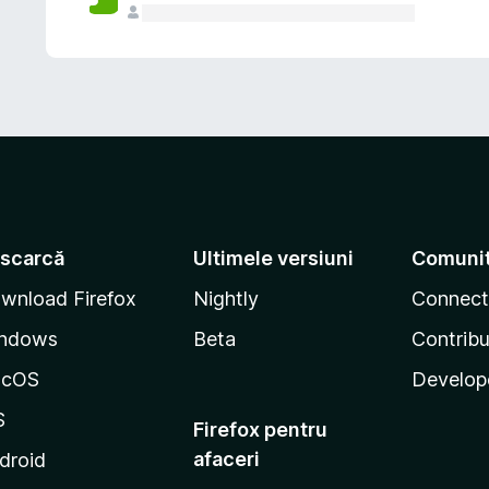
scarcă
Ultimele versiuni
Comuni
wnload Firefox
Nightly
Connect
ndows
Beta
Contribu
acOS
Develop
S
Firefox pentru
afaceri
droid