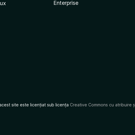
Enterprise
nux
acest site este licențiat sub licența
Creative Commons cu atribuire și