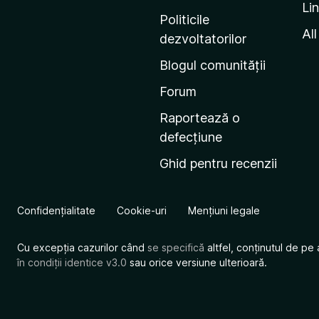
Li
i
Politicile
n
All
dezvoltatorilor
a
Blogul comunității
d
e
Forum
s
Raportează o
t
defecțiune
a
Ghid pentru recenzii
r
t
M
Confidențialitate
Cookie-uri
Mențiuni legale
o
z
Cu excepția cazurilor când
se specifică
altfel, conținutul de pe 
i
în condiții identice v3.0
sau orice versiune ulterioară.
l
l