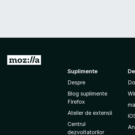
D
u
Suplimente
De
-
Despre
Do
t
e
Blog suplimente
Wi
p
Firefox
m
e
Atelier de extensii
p
iO
a
Centrul
An
g
dezvoltatorilor