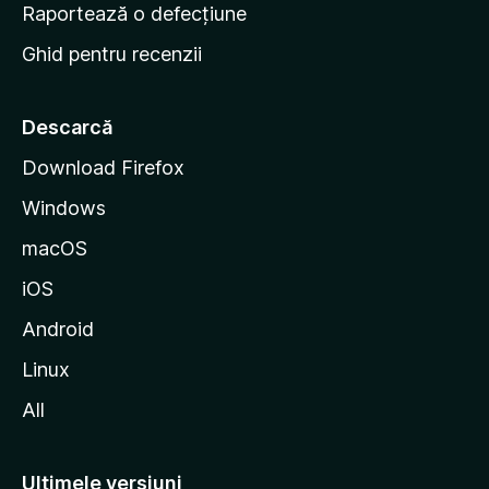
e
Raportează o defecțiune
s
Ghid pentru recenzii
t
a
r
Descarcă
t
Download Firefox
M
Windows
o
z
macOS
i
iOS
l
l
Android
a
Linux
All
Ultimele versiuni