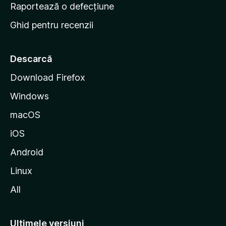
e
Raportează o defecțiune
s
Ghid pentru recenzii
t
a
r
Descarcă
t
Download Firefox
M
Windows
o
z
macOS
i
iOS
l
l
Android
a
Linux
All
Ultimele versiuni