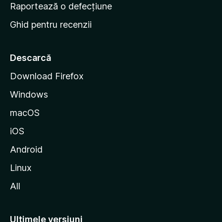
e
Raportează o defecțiune
s
Ghid pentru recenzii
t
a
r
Descarcă
t
Download Firefox
M
Windows
o
z
macOS
i
iOS
l
l
Android
a
Linux
All
Ultimele versiuni